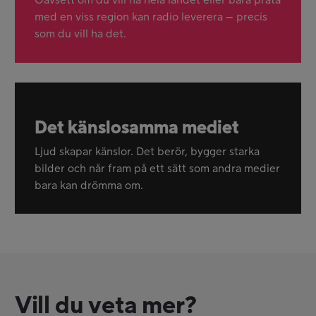
Oavsett om du vill nå hela landet eller bara prata
med en viss region kan radio leverera – precis
som du vill ha det.
Det känslosamma mediet
Ljud skapar känslor. Det berör, bygger starka
bilder och når fram på ett sätt som andra medier
bara kan drömma om.
Vill du veta mer?