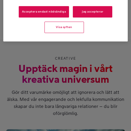
Hållbar avkastning
Acceptera endast nödvändiga
Jag accepterar
Radioreklam ger resultat – varje krona investerad
ger i snitt
4,3 kronor
tillbaka tillbaka på lång sikt.
Visa syften
CREATIVE
Upptäck magin i vårt
kreativa universum
Gör ditt varumärke omöjligt att ignorera och lätt att
älska. Med vår engagerande och lekfulla kommunikation
skapar du inte bara långvariga relationer – du blir
oförglömlig.