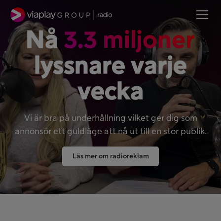
Nå
3.3 miljoner
lyssnare varje
vecka
Vi är bra på underhållning vilket ger dig som
annonsör ett guldläge att nå ut till en stor publik.
Läs mer om radioreklam