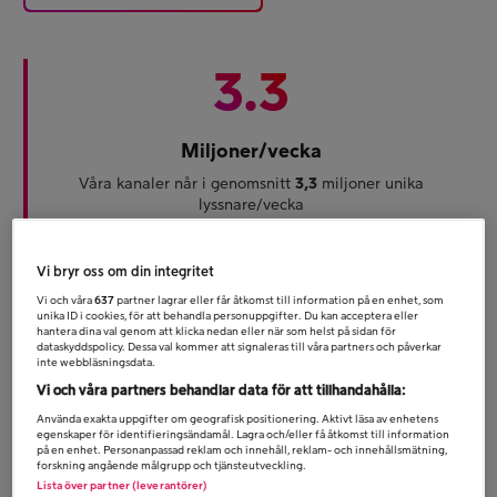
3.3
Miljoner/vecka
Våra kanaler når i genomsnitt ​
3,3
miljoner unika
lyssnare/vecka
3.4
Vi bryr oss om din integritet
X
Vi och våra
637
partner lagrar eller får åtkomst till information på en enhet, som
unika ID i cookies, för att behandla personuppgifter. Du kan acceptera eller
hantera dina val genom att klicka nedan eller när som helst på sidan för
Maximera effekten
dataskyddspolicy. Dessa val kommer att signaleras till våra partners och påverkar
inte webbläsningsdata.
Varje krona du satsar på radioreklam ger i snitt
3,4
Vi och våra partners behandlar data för att tillhandahålla:
kronor
tillbaka på kort sikt.
Använda exakta uppgifter om geografisk positionering. Aktivt läsa av enhetens
egenskaper för identifieringsändamål. Lagra och/eller få åtkomst till information
på en enhet. Personanpassad reklam och innehåll, reklam- och innehållsmätning,
4.3
X
forskning angående målgrupp och tjänsteutveckling.
Lista över partner (leverantörer)